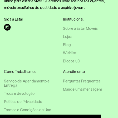
único para estar e viver. Queremos levar aos nossos clientes,
móveis brasileiros de qualidade e espírito jovem.
Siga a Estar
Institucional
Sobre a Estar Móveis
Lojas
Blog
Wishlist
Blocos 3D
Como Trabalhamos
Atendimento
Serviço de Agendamento e
Perguntas Frequentes
Entrega
Mande uma mensagem
Troca e devolução
Politica de Privacidade
Termos e Condições de Uso
Mapa do Site