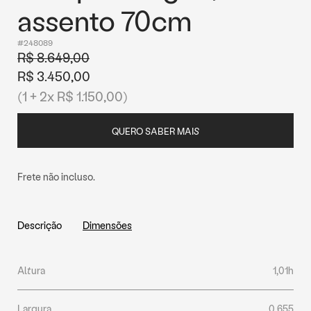
assento 70cm
#248089
R$ 8.649,00
R$ 3.450,00
(1 + 2x R$ 1.150,00)
QUERO SABER MAIS
Frete não incluso.
Descrição
Dimensões
Altura
1,01h
Largura
0,655