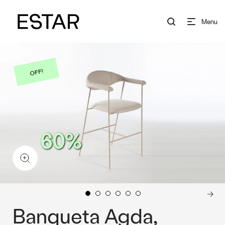
Menu
OFF!
60%
Banqueta Agda,