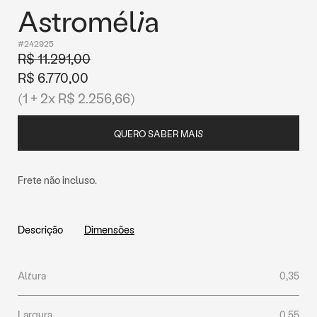
Astromélia
#242925
R$ 11.291,00
R$ 6.770,00
(1 + 2x R$ 2.256,66)
QUERO SABER MAIS
Frete não incluso.
Descrição
Dimensões
Altura
0,35
Largura
0,55