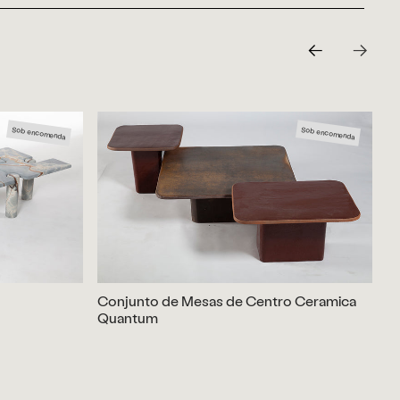
Sob encomenda
Sob encomenda
Conjunto de Mesas de Centro Ceramica
Me
Quantum