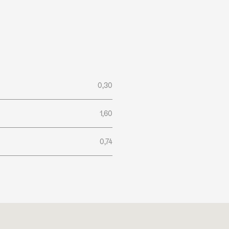
0,30
1,60
0,74