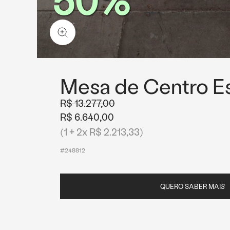
Mesa de Centro Es
R$ 13.277,00
R$ 6.640,00
(1 + 2x R$ 2.213,33)
#248812
QUERO SABER MAIS