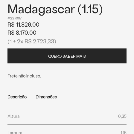
Madagascar (1.15)
#227097
R$ 11.826,00
R$ 8.170,00
(1 + 2x R$ 2.723,33)
QUERO SABER MAIS
Frete não incluso.
Descrição
Dimensões
Altura
0,35
Largura
1,15