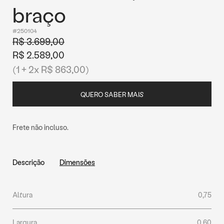
braço
#250104
R$ 3.699,00
R$ 2.589,00
(1 + 2x R$ 863,00)
QUERO SABER MAIS
Frete não incluso.
Descrição
Dimensões
Altura
0,75
Largura
0,60