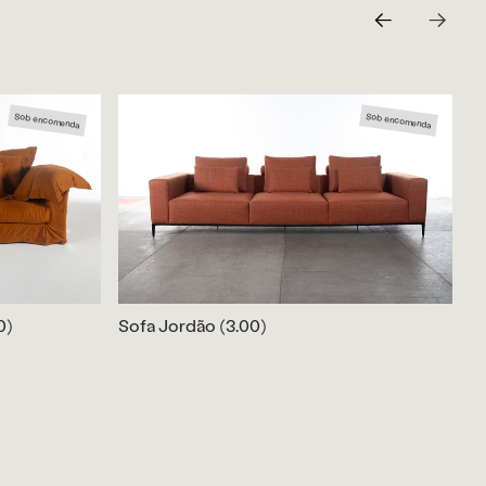
Sob encomenda
Sob encomenda
0)
Sofa Jordão (3.00)
S