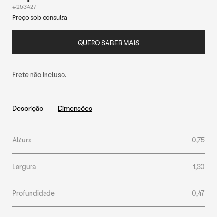
#253427
Preço sob consulta
QUERO SABER MAIS
Frete não incluso.
Descrição
Dimensões
Altura
0,75
Largura
1,30
Profundidade
0,47