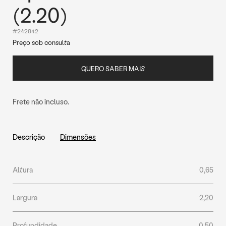
(2.20)
#242842
Preço sob consulta
QUERO SABER MAIS
Frete não incluso.
Descrição
Dimensões
Altura
0,65
Largura
2,20
Profundidade
0,50