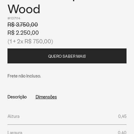
Wood
#137114
R$ 3.750,00
R$ 2.250,00
(1 + 2x R$ 750,00)
QUERO SABER MAIS
Frete não incluso.
Descrição
Dimensões
Altura
0,45
Largura
0,40