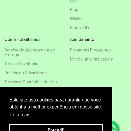
Lojas
Blog
Wishlist
Blocos 3D
Como Trabalhamos
Atendimento
Serviço de Agendamento e
Perguntas Frequentes
Entrega
Mande uma mensagem
Troca e devolução
Politica de Privacidade
Termos e Condições de Uso
Mapa do Site
Este site usa cookies para garantir que você
obtenha a melhor experiência em nosso site.
Leia mais
Entendi!