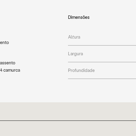
Dimensões
Altura
mento
Largura
 assento
t4 camurca
Profundidade