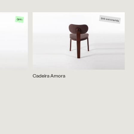
Sob encomenda
OFF!
Cadeira Amora
C