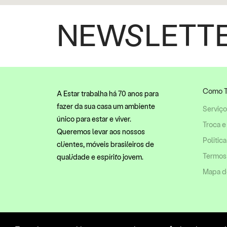
NEWSLETT
Como T
A Estar trabalha há 70 anos para
fazer da sua casa um ambiente
Serviç
único para estar e viver.
Troca e
Queremos levar aos nossos
Politic
clientes, móveis brasileiros de
Termos
qualidade e espírito jovem.
Mapa do
Siga a Estar
Formas