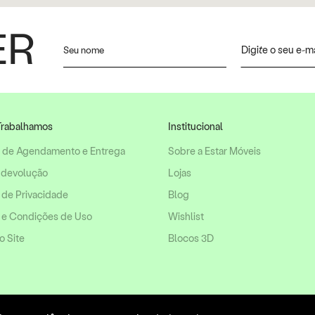
ER
rabalhamos
Institucional
o de Agendamento e Entrega
Sobre a Estar Móveis
 devolução
Lojas
a de Privacidade
Blog
 e Condições de Uso
Wishlist
 Site
Blocos 3D
 de pagamento