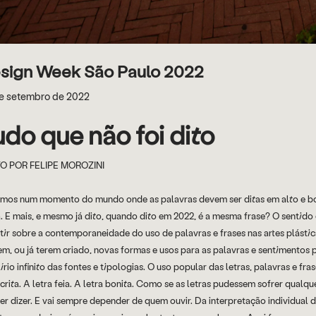
sign Week São Paulo 2022
e setembro de 2022
udo que não foi dito
O POR FELIPE MOROZINI
mos num momento do mundo onde as palavras devem ser ditas em alto e bom 
. E mais, e mesmo já dito, quando dito em 2022, é a mesma frase? O senti
tir sobre a contemporaneidade do uso de palavras e frases nas artes plástica
em, ou já terem criado, novas formas e usos para as palavras e sentimentos 
írio infinito das fontes e tipologias. O uso popular das letras, palavras e fr
crita. A letra feia. A letra bonita. Como se as letras pudessem sofrer qualqu
er dizer. E vai sempre depender de quem ouvir. Da interpretação individual d