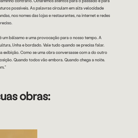
o caminho contrário. Olharemos atentos para o passado e para
turos possíveis. As palavras circulam em alta velocidade
andas, nos nomes das lojas e restaurantes, na internet e redes
reciso.
l, é um bálsamo e uma provocação para o nosso tempo. A
cultura, linha e bordado. Vale tudo quando se precisa falar.
ssa exibição. Como se uma obra conversasse com a do outro
xposição. Quando todos vão embora. Quando chega a noite.
em.”
suas obras: