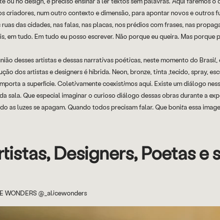
te ou no design, é preciso ensinar a ler textos sem palavras. Aqui faremos 
s criadores, num outro contexto e dimensão, para apontar novos e outros fu
 ruas das cidades, nas falas, nas placas, nos prédios com frases, nas propag
is, em tudo. Em tudo eu posso escrever. Não porque eu queira. Mas porque p
nião desses artistas e dessas narrativas poéticas, neste momento do Brasi
ção dos artistas e designers é híbrida. Neon, bronze, tinta ,tecido, spray, es
mporta a superfície. Coletivamente coexistimos aqui. Existe um diálogo ne
da sala. Que especial imaginar o curioso diálogo dessas obras durante a e
do as luzes se apagam. Quando todos precisam falar. Que bonita essa imag
rtistas, Designers, Poetas e 
E WONDERS @_alicewonders