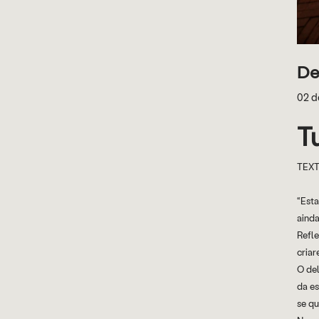
De
02 d
T
TEXT
“Esta
ainda
Refle
criar
O del
da es
se qu