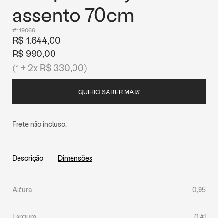
assento 70cm
#119066
R$ 1.644,00
R$ 990,00
(1 + 2x R$ 330,00)
QUERO SABER MAIS
Frete não incluso.
Descrição
Dimensões
Altura
0,95
Largura
0,41